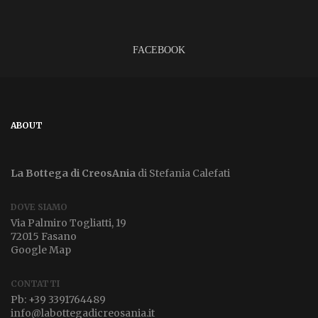
FACEBOOK
ABOUT
La Bottega di CreosAnia
di Stefania Calefati
DOVE SIAMO
Via Palmiro Togliatti, 19
72015 Fasano
Google Map
CONTATTI
Pb:
+39 3391764489
info@labottegadicreosania.it